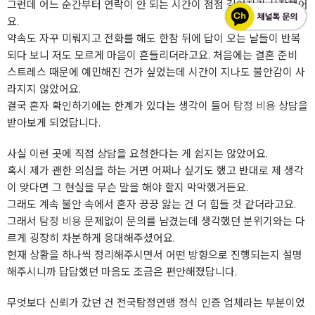
그런데 어느 순간부터 연락이 안 되는 시간이 점점 길어지기 시작했어
요.
약속도 자꾸 미뤄지고 전화를 해도 한참 뒤에 답이 오는 날들이 반복
되다 보니 저도 모르게 마음이 흔들리더라고요. 처음에는 결혼 준비
스트레스 때문에 예민해진 건가 싶었는데 시간이 지나도 불안감이 사
라지지 않았어요.
결국 혼자 확인하기에는 한계가 있다는 생각이 들어
탐정 비용
상담을
받아보게 되었답니다.
사실 이런 곳에 직접 상담을 요청한다는 게 쉽지는 않았어요.
혹시 제가 괜한 의심을 하는 거면 어쩌나 싶기도 했고 반대로 제 생각
이 맞다면 그 현실을 무슨 말을 해야 할지 막막했거든요.
그래도 계속 불안 속에서 혼자 끙끙 앓는 건 더 힘들 것 같더라고요.
그래서
탐정 비용
문제없이 문의를 남겼는데 생각했던 분위기와는 다
르게 굉장히 차분하게 응대해주셨어요.
현재 상황을 하나씩 정리해주시면서 어떤 방향으로 진행되는지 설명
해주시니까 답답했던 마음도 조금은 편안해졌답니다.
무엇보다 신뢰가 갔던 건 전국탐정연맹 정식 인증 업체라는 부분이었