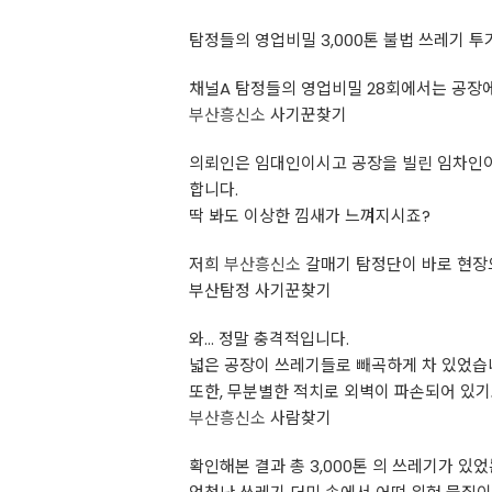
탐정들의 영업비밀 3,000톤 불법 쓰레기 투
채널A 탐정들의 영업비밀 28회에서는 공장에
부산흥신소
사기꾼찾기
의뢰인은 임대인이시고 공장을 빌린 임차인이
합니다.
딱 봐도 이상한 낌새가 느껴지시죠?
저희
부산흥신소
갈매기 탐정단이 바로 현장
부산탐정 사기꾼찾기
와… 정말 충격적입니다.
넓은 공장이 쓰레기들로 빼곡하게 차 있었습
또한, 무분별한 적치로 외벽이 파손되어 있기
부산흥신소
사람찾기
확인해본 결과 총 3,000톤 의 쓰레기가 있